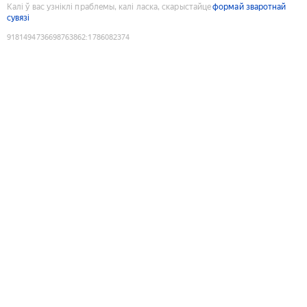
Калі ў вас узніклі праблемы, калі ласка, скарыстайце
формай зваротнай
сувязі
9181494736698763862
:
1786082374