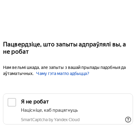
Пацвердзіце, што запыты адпраўлялі вы, а
не робат
Нам вельмі шкада, але запыты з вашай прылады падобныя да
аўтаматычных.
Чаму гэта магло адбыцца?
Я не робат
Націсніце, каб працягнуць
SmartCaptcha by Yandex Cloud