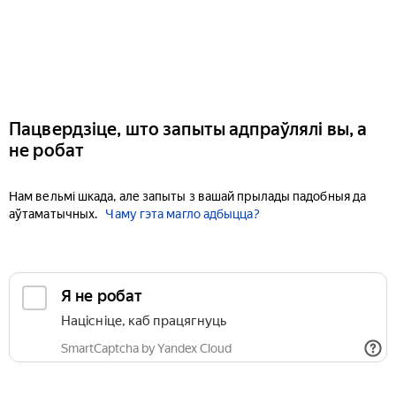
Пацвердзіце, што запыты адпраўлялі вы, а
не робат
Нам вельмі шкада, але запыты з вашай прылады падобныя да
аўтаматычных.
Чаму гэта магло адбыцца?
Я не робат
Націсніце, каб працягнуць
SmartCaptcha by Yandex Cloud