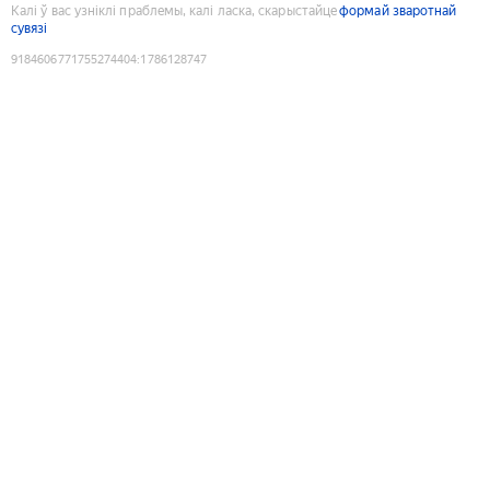
Калі ў вас узніклі праблемы, калі ласка, скарыстайце
формай зваротнай
сувязі
9184606771755274404
:
1786128747