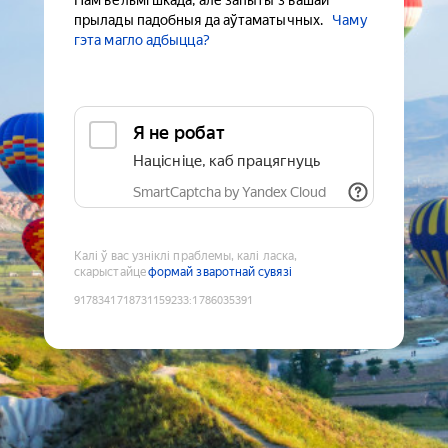
Нам вельмі шкада, але запыты з вашай
прылады падобныя да аўтаматычных.
Чаму
гэта магло адбыцца?
Я не робат
Націсніце, каб працягнуць
SmartCaptcha by Yandex Cloud
Калі ў вас узніклі праблемы, калі ласка,
скарыстайце
формай зваротнай сувязі
9178341718731159233
:
1786035391