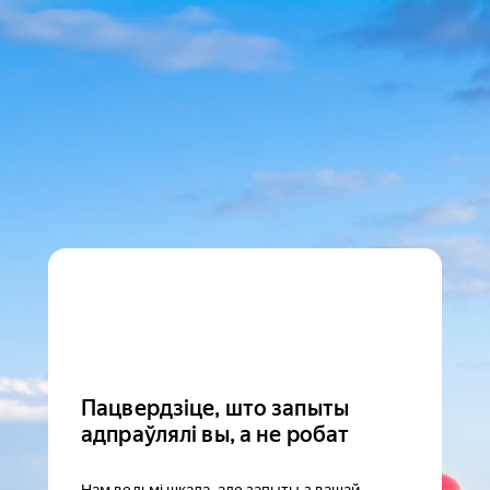
Пацвердзіце, што запыты
адпраўлялі вы, а не робат