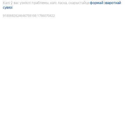
Калі ў вас узніклі праблемы, калі ласка, скарыстайце
формай зваротнай
сувязі
9180692624646758108
:
1786070422