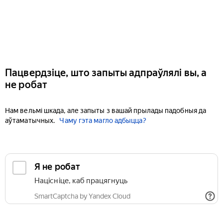
Пацвердзіце, што запыты адпраўлялі вы, а
не робат
Нам вельмі шкада, але запыты з вашай прылады падобныя да
аўтаматычных.
Чаму гэта магло адбыцца?
Я не робат
Націсніце, каб працягнуць
SmartCaptcha by Yandex Cloud