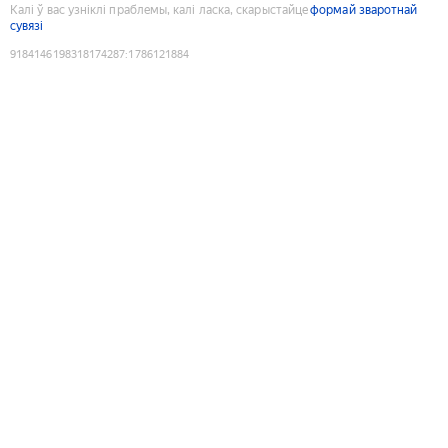
Калі ў вас узніклі праблемы, калі ласка, скарыстайце
формай зваротнай
сувязі
9184146198318174287
:
1786121884