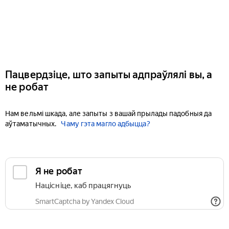
Пацвердзіце, што запыты адпраўлялі вы, а
не робат
Нам вельмі шкада, але запыты з вашай прылады падобныя да
аўтаматычных.
Чаму гэта магло адбыцца?
Я не робат
Націсніце, каб працягнуць
SmartCaptcha by Yandex Cloud