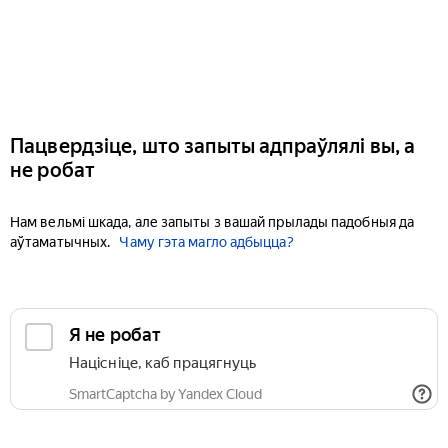
Пацвердзіце, што запыты адпраўлялі вы, а
не робат
Нам вельмі шкада, але запыты з вашай прылады падобныя да
аўтаматычных.
Чаму гэта магло адбыцца?
Я не робат
Націсніце, каб працягнуць
SmartCaptcha by Yandex Cloud