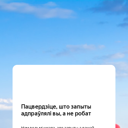
Пацвердзіце, што запыты
адпраўлялі вы, а не робат