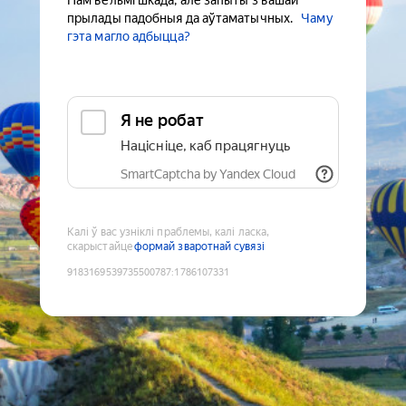
Нам вельмі шкада, але запыты з вашай
прылады падобныя да аўтаматычных.
Чаму
гэта магло адбыцца?
Я не робат
Націсніце, каб працягнуць
SmartCaptcha by Yandex Cloud
Калі ў вас узніклі праблемы, калі ласка,
скарыстайце
формай зваротнай сувязі
9183169539735500787
:
1786107331