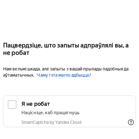
Пацвердзіце, што запыты адпраўлялі вы, а
не робат
Нам вельмі шкада, але запыты з вашай прылады падобныя да
аўтаматычных.
Чаму гэта магло адбыцца?
Я не робат
Націсніце, каб працягнуць
SmartCaptcha by Yandex Cloud