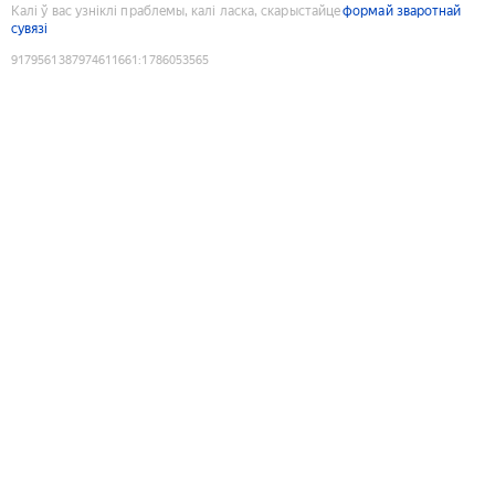
Калі ў вас узніклі праблемы, калі ласка, скарыстайце
формай зваротнай
сувязі
9179561387974611661
:
1786053565