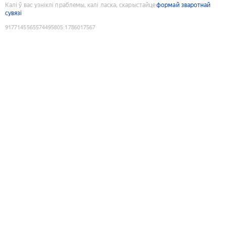
Калі ў вас узніклі праблемы, калі ласка, скарыстайце
формай зваротнай
сувязі
9177145565574495805
:
1786017567