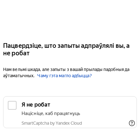
Пацвердзіце, што запыты адпраўлялі вы, а
не робат
Нам вельмі шкада, але запыты з вашай прылады падобныя да
аўтаматычных.
Чаму гэта магло адбыцца?
Я не робат
Націсніце, каб працягнуць
SmartCaptcha by Yandex Cloud