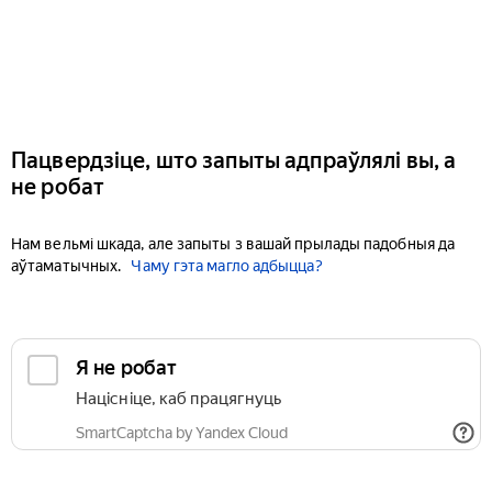
Пацвердзіце, што запыты адпраўлялі вы, а
не робат
Нам вельмі шкада, але запыты з вашай прылады падобныя да
аўтаматычных.
Чаму гэта магло адбыцца?
Я не робат
Націсніце, каб працягнуць
SmartCaptcha by Yandex Cloud