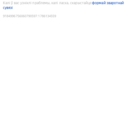
Калі ў вас узніклі праблемы, калі ласка, скарыстайце
формай зваротнай
сувязі
9184996756060790597
:
1786134559