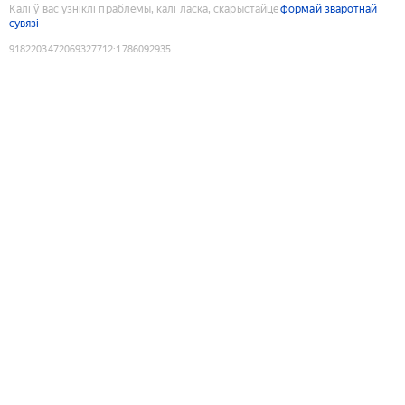
Калі ў вас узніклі праблемы, калі ласка, скарыстайце
формай зваротнай
сувязі
9182203472069327712
:
1786092935