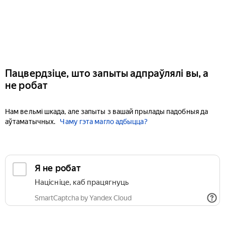
Пацвердзіце, што запыты адпраўлялі вы, а
не робат
Нам вельмі шкада, але запыты з вашай прылады падобныя да
аўтаматычных.
Чаму гэта магло адбыцца?
Я не робат
Націсніце, каб працягнуць
SmartCaptcha by Yandex Cloud