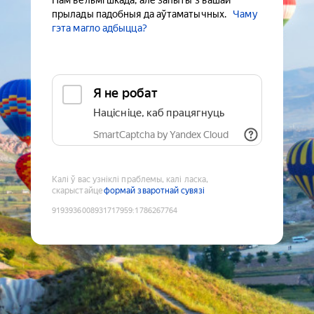
Нам вельмі шкада, але запыты з вашай
прылады падобныя да аўтаматычных.
Чаму
гэта магло адбыцца?
Я не робат
Націсніце, каб працягнуць
SmartCaptcha by Yandex Cloud
Калі ў вас узніклі праблемы, калі ласка,
скарыстайце
формай зваротнай сувязі
9193936008931717959
:
1786267764