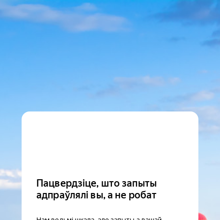
Пацвердзіце, што запыты
адпраўлялі вы, а не робат