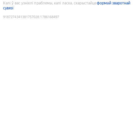
Калі ў вас узніклі праблемы, калі ласка, скарыстайце
формай зваротнай
сувязі
9187274341381757028
:
1786168497