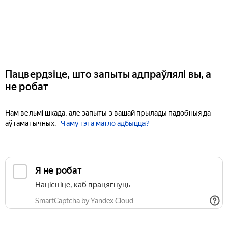
Пацвердзіце, што запыты адпраўлялі вы, а
не робат
Нам вельмі шкада, але запыты з вашай прылады падобныя да
аўтаматычных.
Чаму гэта магло адбыцца?
Я не робат
Націсніце, каб працягнуць
SmartCaptcha by Yandex Cloud