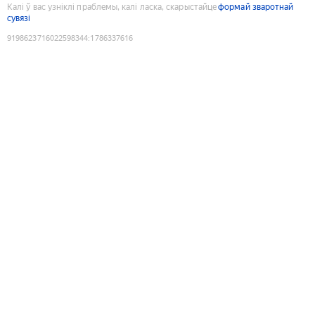
Калі ў вас узніклі праблемы, калі ласка, скарыстайце
формай зваротнай
сувязі
9198623716022598344
:
1786337616