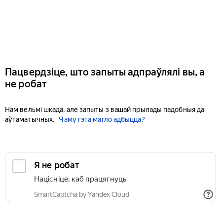
Пацвердзіце, што запыты адпраўлялі вы, а
не робат
Нам вельмі шкада, але запыты з вашай прылады падобныя да
аўтаматычных.
Чаму гэта магло адбыцца?
Я не робат
Націсніце, каб працягнуць
SmartCaptcha by Yandex Cloud