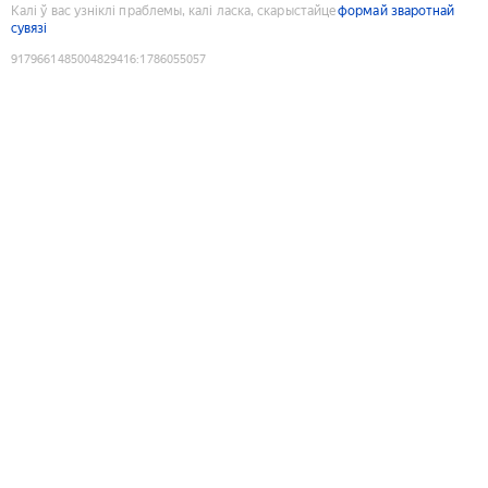
Калі ў вас узніклі праблемы, калі ласка, скарыстайце
формай зваротнай
сувязі
9179661485004829416
:
1786055057