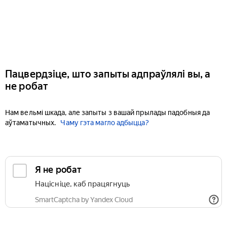
Пацвердзіце, што запыты адпраўлялі вы, а
не робат
Нам вельмі шкада, але запыты з вашай прылады падобныя да
аўтаматычных.
Чаму гэта магло адбыцца?
Я не робат
Націсніце, каб працягнуць
SmartCaptcha by Yandex Cloud