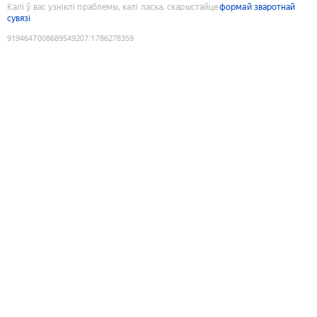
Калі ў вас узніклі праблемы, калі ласка, скарыстайце
формай зваротнай
сувязі
9194647008689549207
:
1786278359