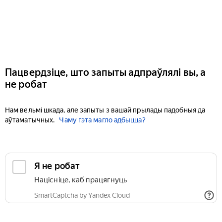
Пацвердзіце, што запыты адпраўлялі вы, а
не робат
Нам вельмі шкада, але запыты з вашай прылады падобныя да
аўтаматычных.
Чаму гэта магло адбыцца?
Я не робат
Націсніце, каб працягнуць
SmartCaptcha by Yandex Cloud