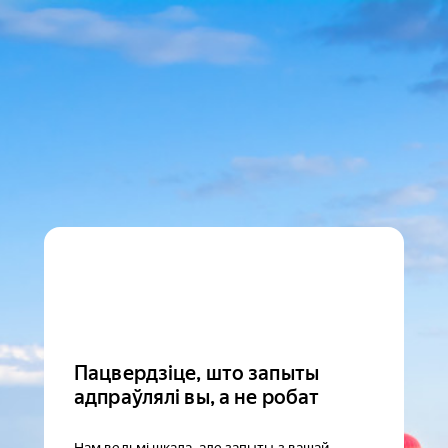
Пацвердзіце, што запыты
адпраўлялі вы, а не робат