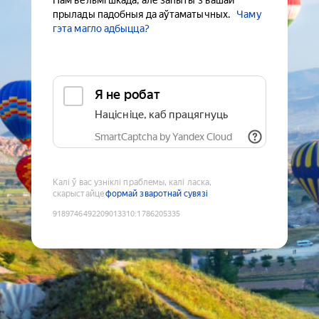
Нам вельмі шкада, але запыты з вашай
прылады падобныя да аўтаматычных.
Чаму
гэта магло адбыцца?
Я не робат
Націсніце, каб працягнуць
SmartCaptcha by Yandex Cloud
Калі ў вас узніклі праблемы, калі ласка,
скарыстайце
формай зваротнай сувязі
9189746492209013310
:
1786205335