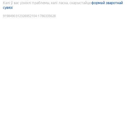
Калі ў вас узніклі праблемы, калі ласка, скарыстайце
формай зваротнай
сувязі
9198490312326952104
:
1786335628