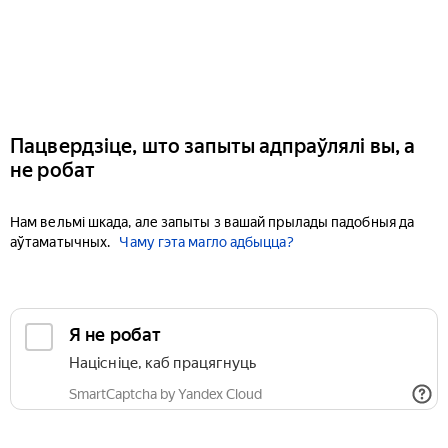
Пацвердзіце, што запыты адпраўлялі вы, а
не робат
Нам вельмі шкада, але запыты з вашай прылады падобныя да
аўтаматычных.
Чаму гэта магло адбыцца?
Я не робат
Націсніце, каб працягнуць
SmartCaptcha by Yandex Cloud