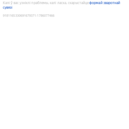
Калі ў вас узніклі праблемы, калі ласка, скарыстайце
формай зваротнай
сувязі
9181165330691679371
:
1786077466