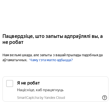
Пацвердзіце, што запыты адпраўлялі вы, а
не робат
Нам вельмі шкада, але запыты з вашай прылады падобныя да
аўтаматычных.
Чаму гэта магло адбыцца?
Я не робат
Націсніце, каб працягнуць
SmartCaptcha by Yandex Cloud