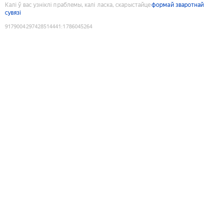
Калі ў вас узніклі праблемы, калі ласка, скарыстайце
формай зваротнай
сувязі
9179004297428514441
:
1786045264