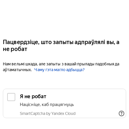
Пацвердзіце, што запыты адпраўлялі вы, а
не робат
Нам вельмі шкада, але запыты з вашай прылады падобныя да
аўтаматычных.
Чаму гэта магло адбыцца?
Я не робат
Націсніце, каб працягнуць
SmartCaptcha by Yandex Cloud