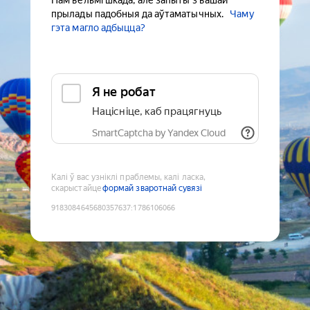
Нам вельмі шкада, але запыты з вашай
прылады падобныя да аўтаматычных.
Чаму
гэта магло адбыцца?
Я не робат
Націсніце, каб працягнуць
SmartCaptcha by Yandex Cloud
Калі ў вас узніклі праблемы, калі ласка,
скарыстайце
формай зваротнай сувязі
9183084645680357637
:
1786106066