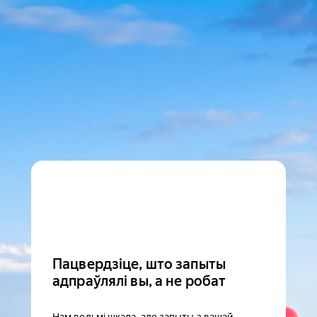
Пацвердзіце, што запыты
адпраўлялі вы, а не робат