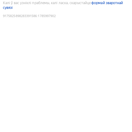
Калі ў вас узніклі праблемы, калі ласка, скарыстайце
формай зваротнай
сувязі
9175825898283391586
:
1785997902