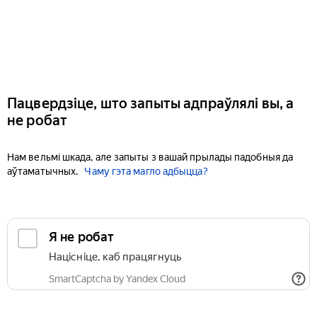
Пацвердзіце, што запыты адпраўлялі вы, а
не робат
Нам вельмі шкада, але запыты з вашай прылады падобныя да
аўтаматычных.
Чаму гэта магло адбыцца?
Я не робат
Націсніце, каб працягнуць
SmartCaptcha by Yandex Cloud