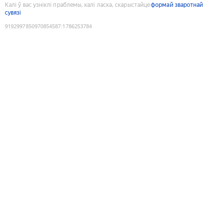
Калі ў вас узніклі праблемы, калі ласка, скарыстайце
формай зваротнай
сувязі
9192997850970854587
:
1786253784