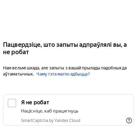
Пацвердзіце, што запыты адпраўлялі вы, а
не робат
Нам вельмі шкада, але запыты з вашай прылады падобныя да
аўтаматычных.
Чаму гэта магло адбыцца?
Я не робат
Націсніце, каб працягнуць
SmartCaptcha by Yandex Cloud