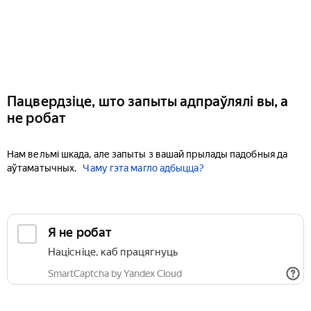
Пацвердзіце, што запыты адпраўлялі вы, а
не робат
Нам вельмі шкада, але запыты з вашай прылады падобныя да
аўтаматычных.
Чаму гэта магло адбыцца?
Я не робат
Націсніце, каб працягнуць
SmartCaptcha by Yandex Cloud