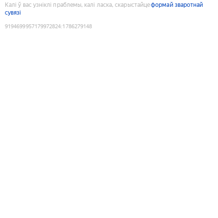
Калі ў вас узніклі праблемы, калі ласка, скарыстайце
формай зваротнай
сувязі
9194699957179972824
:
1786279148