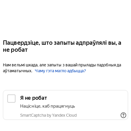
Пацвердзіце, што запыты адпраўлялі вы, а
не робат
Нам вельмі шкада, але запыты з вашай прылады падобныя да
аўтаматычных.
Чаму гэта магло адбыцца?
Я не робат
Націсніце, каб працягнуць
SmartCaptcha by Yandex Cloud