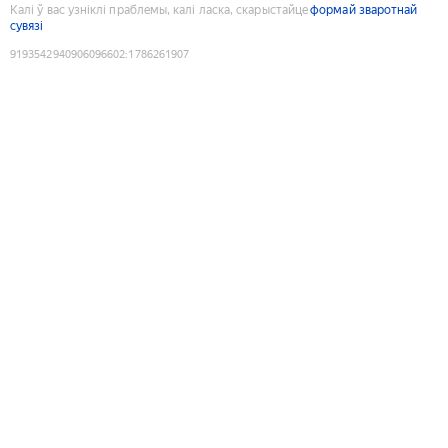
Калі ў вас узніклі праблемы, калі ласка, скарыстайце
формай зваротнай
сувязі
9193542940906096602
:
1786261907