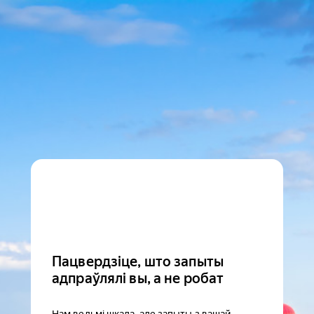
Пацвердзіце, што запыты
адпраўлялі вы, а не робат