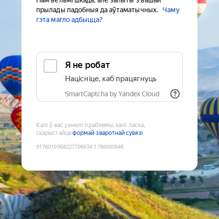
Нам вельмі шкада, але запыты з вашай
прылады падобныя да аўтаматычных.
Чаму
гэта магло адбыцца?
Я не робат
Націсніце, каб працягнуць
SmartCaptcha by Yandex Cloud
Калі ў вас узніклі праблемы, калі ласка,
скарыстайце
формай зваротнай сувязі
9176010068227706634
:
1786000646