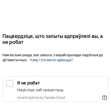
Пацвердзіце, што запыты адпраўлялі вы, а
не робат
Нам вельмі шкада, але запыты з вашай прылады падобныя да
аўтаматычных.
Чаму гэта магло адбыцца?
Я не робат
Націсніце, каб працягнуць
SmartCaptcha by Yandex Cloud