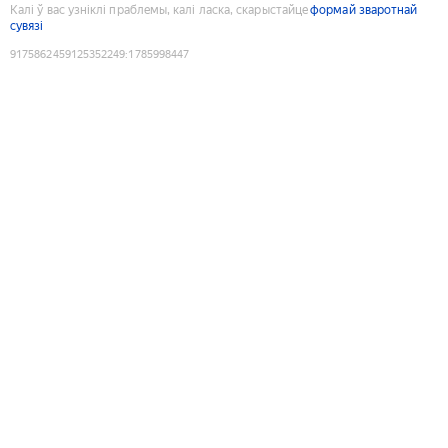
Калі ў вас узніклі праблемы, калі ласка, скарыстайце
формай зваротнай
сувязі
9175862459125352249
:
1785998447