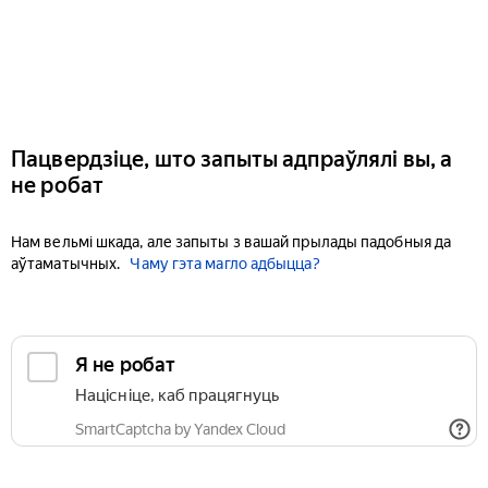
Пацвердзіце, што запыты адпраўлялі вы, а
не робат
Нам вельмі шкада, але запыты з вашай прылады падобныя да
аўтаматычных.
Чаму гэта магло адбыцца?
Я не робат
Націсніце, каб працягнуць
SmartCaptcha by Yandex Cloud