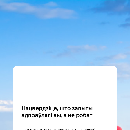
Пацвердзіце, што запыты
адпраўлялі вы, а не робат