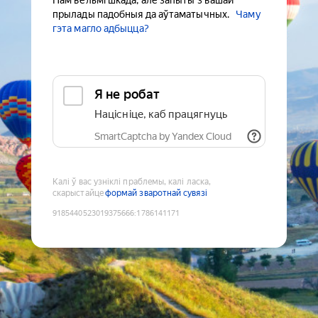
Нам вельмі шкада, але запыты з вашай
прылады падобныя да аўтаматычных.
Чаму
гэта магло адбыцца?
Я не робат
Націсніце, каб працягнуць
SmartCaptcha by Yandex Cloud
Калі ў вас узніклі праблемы, калі ласка,
скарыстайце
формай зваротнай сувязі
9185440523019375666
:
1786141171