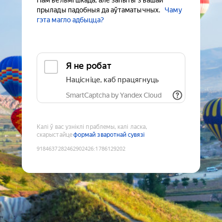
Нам вельмі шкада, але запыты з вашай
прылады падобныя да аўтаматычных.
Чаму
гэта магло адбыцца?
Я не робат
Націсніце, каб працягнуць
SmartCaptcha by Yandex Cloud
Калі ў вас узніклі праблемы, калі ласка,
скарыстайце
формай зваротнай сувязі
9184637282462902426
:
1786129202