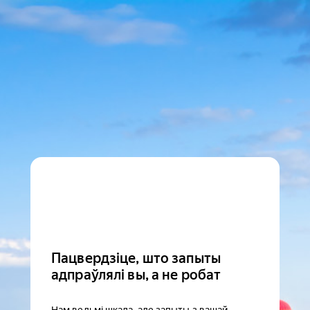
Пацвердзіце, што запыты
адпраўлялі вы, а не робат