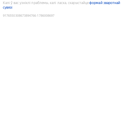
Калі ў вас узніклі праблемы, калі ласка, скарыстайце
формай зваротнай
сувязі
9176550308673894766
:
1786008697