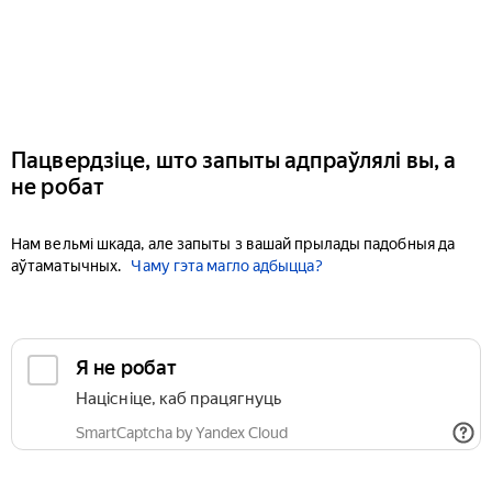
Пацвердзіце, што запыты адпраўлялі вы, а
не робат
Нам вельмі шкада, але запыты з вашай прылады падобныя да
аўтаматычных.
Чаму гэта магло адбыцца?
Я не робат
Націсніце, каб працягнуць
SmartCaptcha by Yandex Cloud