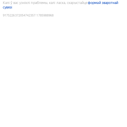
Калі ў вас узніклі праблемы, калі ласка, скарыстайце
формай зваротнай
сувязі
9175226372054742357
:
1785988968