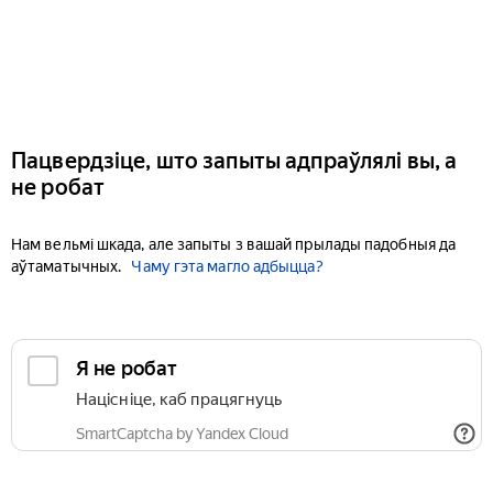
Пацвердзіце, што запыты адпраўлялі вы, а
не робат
Нам вельмі шкада, але запыты з вашай прылады падобныя да
аўтаматычных.
Чаму гэта магло адбыцца?
Я не робат
Націсніце, каб працягнуць
SmartCaptcha by Yandex Cloud