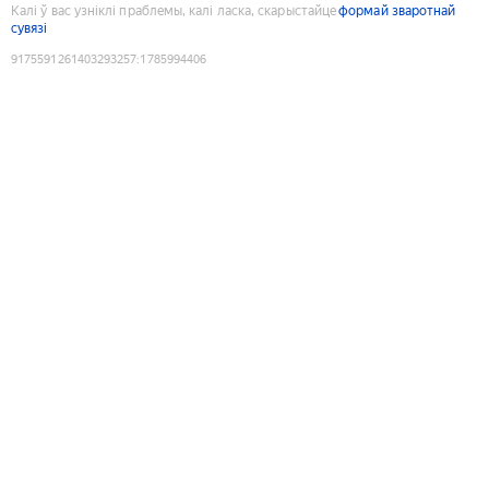
Калі ў вас узніклі праблемы, калі ласка, скарыстайце
формай зваротнай
сувязі
9175591261403293257
:
1785994406