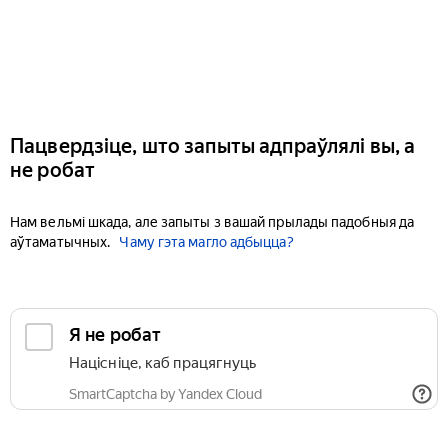
Пацвердзіце, што запыты адпраўлялі вы, а
не робат
Нам вельмі шкада, але запыты з вашай прылады падобныя да
аўтаматычных.
Чаму гэта магло адбыцца?
Я не робат
Націсніце, каб працягнуць
SmartCaptcha by Yandex Cloud