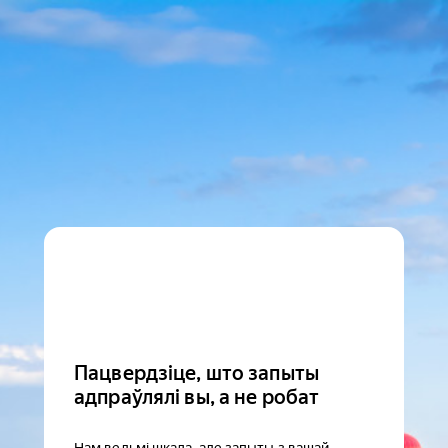
Пацвердзіце, што запыты
адпраўлялі вы, а не робат