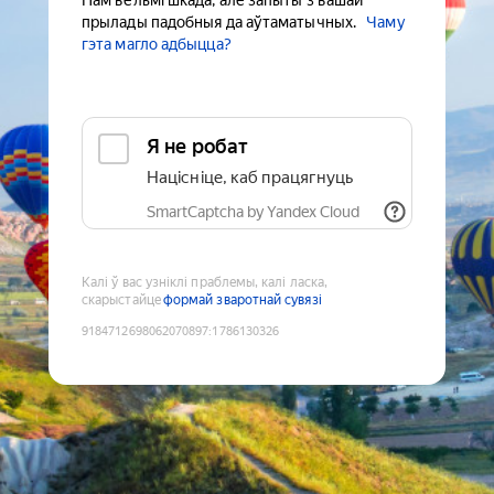
Нам вельмі шкада, але запыты з вашай
прылады падобныя да аўтаматычных.
Чаму
гэта магло адбыцца?
Я не робат
Націсніце, каб працягнуць
SmartCaptcha by Yandex Cloud
Калі ў вас узніклі праблемы, калі ласка,
скарыстайце
формай зваротнай сувязі
9184712698062070897
:
1786130326