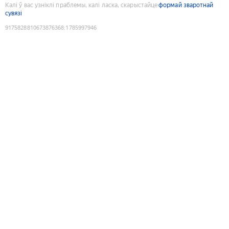
Калі ў вас узніклі праблемы, калі ласка, скарыстайце
формай зваротнай
сувязі
9175828810673876368
:
1785997946