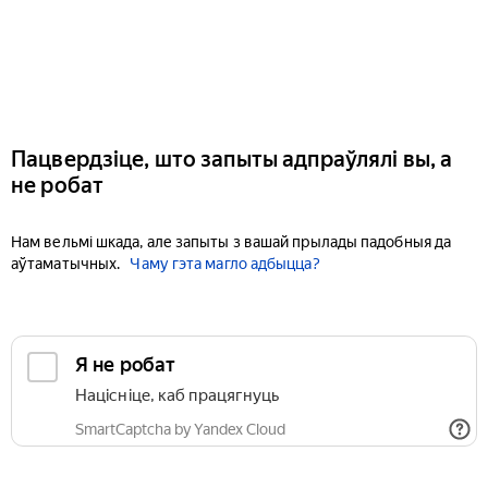
Пацвердзіце, што запыты адпраўлялі вы, а
не робат
Нам вельмі шкада, але запыты з вашай прылады падобныя да
аўтаматычных.
Чаму гэта магло адбыцца?
Я не робат
Націсніце, каб працягнуць
SmartCaptcha by Yandex Cloud