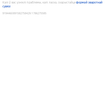
Калі ў вас узніклі праблемы, калі ласка, скарыстайце
формай зваротнай
сувязі
9194460891582758429
:
1786275585