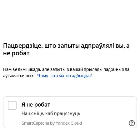
Пацвердзіце, што запыты адпраўлялі вы, а
не робат
Нам вельмі шкада, але запыты з вашай прылады падобныя да
аўтаматычных.
Чаму гэта магло адбыцца?
Я не робат
Націсніце, каб працягнуць
SmartCaptcha by Yandex Cloud