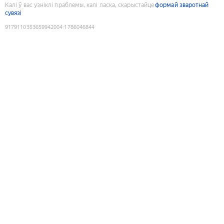
Калі ў вас узніклі праблемы, калі ласка, скарыстайце
формай зваротнай
сувязі
9179110353659942004
:
1786046844