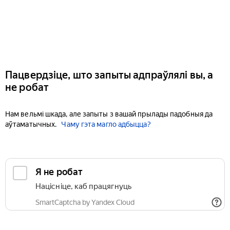
Пацвердзіце, што запыты адпраўлялі вы, а
не робат
Нам вельмі шкада, але запыты з вашай прылады падобныя да
аўтаматычных.
Чаму гэта магло адбыцца?
Я не робат
Націсніце, каб працягнуць
SmartCaptcha by Yandex Cloud