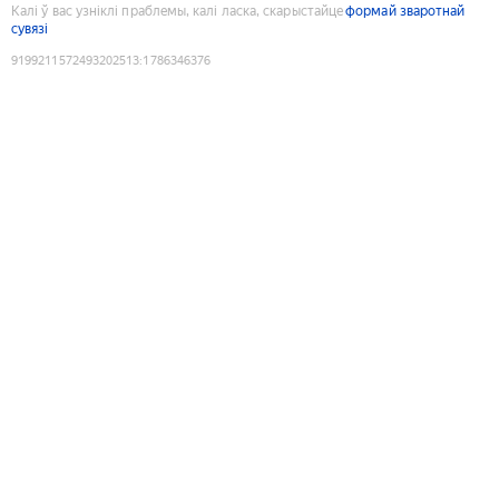
Калі ў вас узніклі праблемы, калі ласка, скарыстайце
формай зваротнай
сувязі
9199211572493202513
:
1786346376