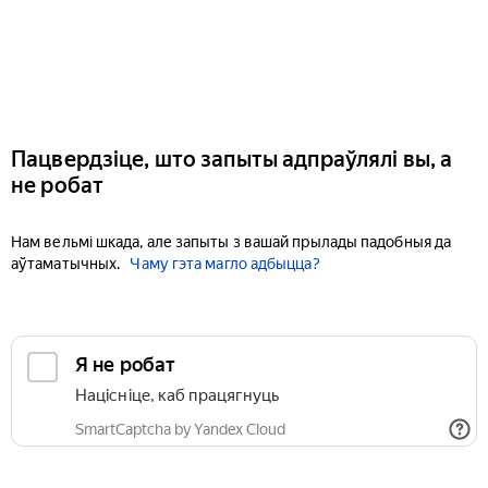
Пацвердзіце, што запыты адпраўлялі вы, а
не робат
Нам вельмі шкада, але запыты з вашай прылады падобныя да
аўтаматычных.
Чаму гэта магло адбыцца?
Я не робат
Націсніце, каб працягнуць
SmartCaptcha by Yandex Cloud