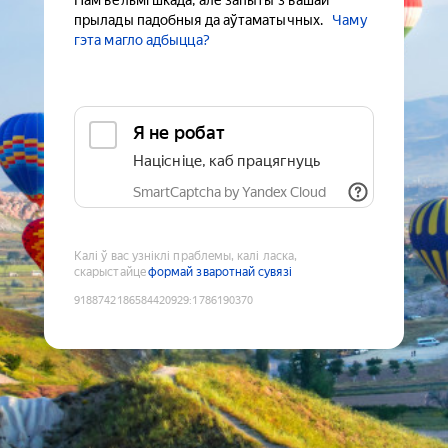
Нам вельмі шкада, але запыты з вашай
прылады падобныя да аўтаматычных.
Чаму
гэта магло адбыцца?
Я не робат
Націсніце, каб працягнуць
SmartCaptcha by Yandex Cloud
Калі ў вас узніклі праблемы, калі ласка,
скарыстайце
формай зваротнай сувязі
9188742186584420929
:
1786190370