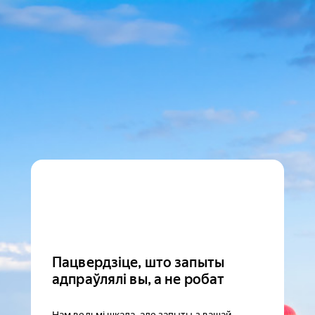
Пацвердзіце, што запыты
адпраўлялі вы, а не робат