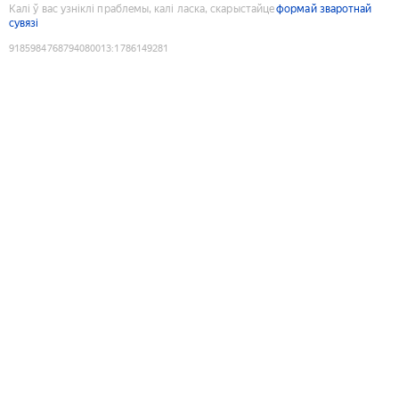
Калі ў вас узніклі праблемы, калі ласка, скарыстайце
формай зваротнай
сувязі
9185984768794080013
:
1786149281