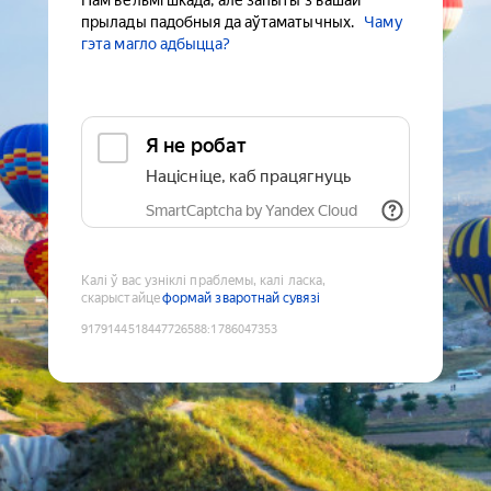
Нам вельмі шкада, але запыты з вашай
прылады падобныя да аўтаматычных.
Чаму
гэта магло адбыцца?
Я не робат
Націсніце, каб працягнуць
SmartCaptcha by Yandex Cloud
Калі ў вас узніклі праблемы, калі ласка,
скарыстайце
формай зваротнай сувязі
9179144518447726588
:
1786047353