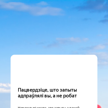
Пацвердзіце, што запыты
адпраўлялі вы, а не робат