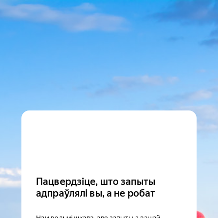
Пацвердзіце, што запыты
адпраўлялі вы, а не робат