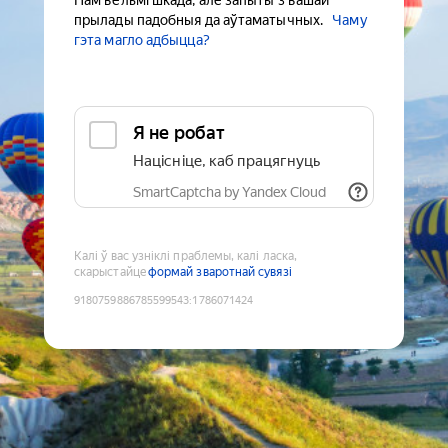
Нам вельмі шкада, але запыты з вашай
прылады падобныя да аўтаматычных.
Чаму
гэта магло адбыцца?
Я не робат
Націсніце, каб працягнуць
SmartCaptcha by Yandex Cloud
Калі ў вас узніклі праблемы, калі ласка,
скарыстайце
формай зваротнай сувязі
9180759886785599543
:
1786071424