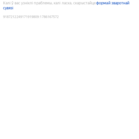
Калі ў вас узніклі праблемы, калі ласка, скарыстайце
формай зваротнай
сувязі
9187212249171919809
:
1786167572