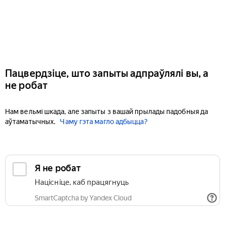
Пацвердзіце, што запыты адпраўлялі вы, а
не робат
Нам вельмі шкада, але запыты з вашай прылады падобныя да
аўтаматычных.
Чаму гэта магло адбыцца?
Я не робат
Націсніце, каб працягнуць
SmartCaptcha by Yandex Cloud