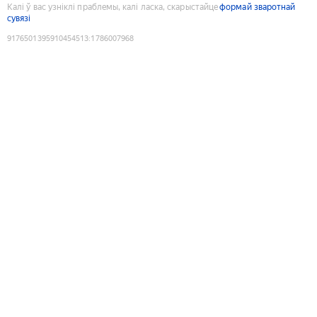
Калі ў вас узніклі праблемы, калі ласка, скарыстайце
формай зваротнай
сувязі
9176501395910454513
:
1786007968