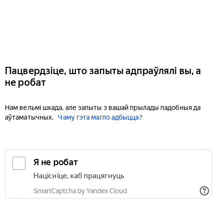
Пацвердзіце, што запыты адпраўлялі вы, а
не робат
Нам вельмі шкада, але запыты з вашай прылады падобныя да
аўтаматычных.
Чаму гэта магло адбыцца?
Я не робат
Націсніце, каб працягнуць
SmartCaptcha by Yandex Cloud