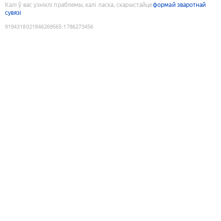
Калі ў вас узніклі праблемы, калі ласка, скарыстайце
формай зваротнай
сувязі
9194318021846269565
:
1786273456