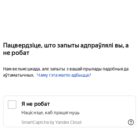
Пацвердзіце, што запыты адпраўлялі вы, а
не робат
Нам вельмі шкада, але запыты з вашай прылады падобныя да
аўтаматычных.
Чаму гэта магло адбыцца?
Я не робат
Націсніце, каб працягнуць
SmartCaptcha by Yandex Cloud