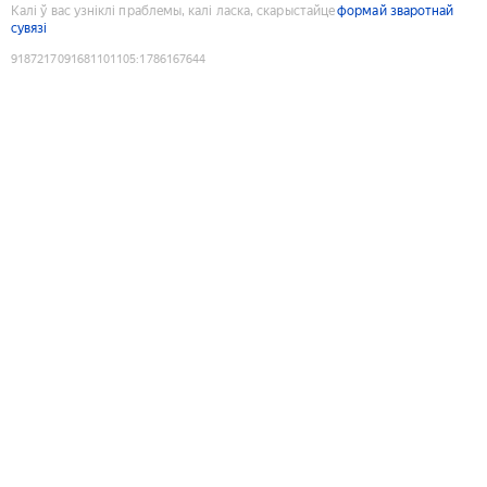
Калі ў вас узніклі праблемы, калі ласка, скарыстайце
формай зваротнай
сувязі
9187217091681101105
:
1786167644