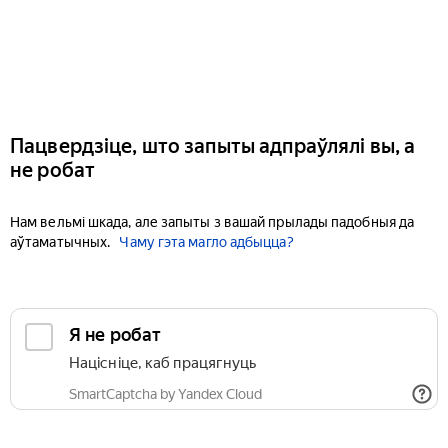
Пацвердзіце, што запыты адпраўлялі вы, а
не робат
Нам вельмі шкада, але запыты з вашай прылады падобныя да
аўтаматычных.
Чаму гэта магло адбыцца?
Я не робат
Націсніце, каб працягнуць
SmartCaptcha by Yandex Cloud