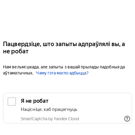
Пацвердзіце, што запыты адпраўлялі вы, а
не робат
Нам вельмі шкада, але запыты з вашай прылады падобныя да
аўтаматычных.
Чаму гэта магло адбыцца?
Я не робат
Націсніце, каб працягнуць
SmartCaptcha by Yandex Cloud