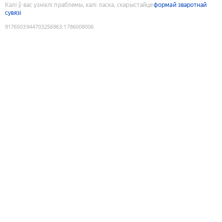
Калі ў вас узніклі праблемы, калі ласка, скарыстайце
формай зваротнай
сувязі
9176503944703256963
:
1786008006