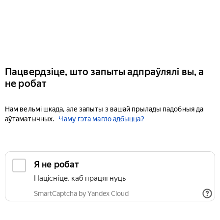
Пацвердзіце, што запыты адпраўлялі вы, а
не робат
Нам вельмі шкада, але запыты з вашай прылады падобныя да
аўтаматычных.
Чаму гэта магло адбыцца?
Я не робат
Націсніце, каб працягнуць
SmartCaptcha by Yandex Cloud