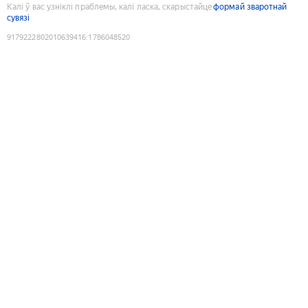
Калі ў вас узніклі праблемы, калі ласка, скарыстайце
формай зваротнай
сувязі
9179222802010639416
:
1786048520