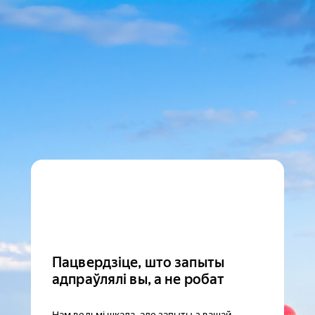
Пацвердзіце, што запыты
адпраўлялі вы, а не робат