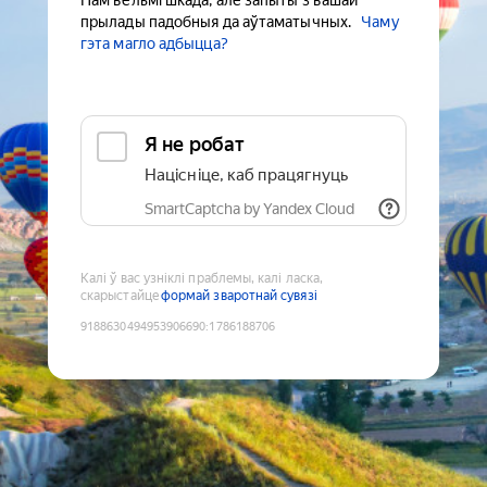
Нам вельмі шкада, але запыты з вашай
прылады падобныя да аўтаматычных.
Чаму
гэта магло адбыцца?
Я не робат
Націсніце, каб працягнуць
SmartCaptcha by Yandex Cloud
Калі ў вас узніклі праблемы, калі ласка,
скарыстайце
формай зваротнай сувязі
9188630494953906690
:
1786188706