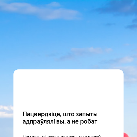
Пацвердзіце, што запыты
адпраўлялі вы, а не робат