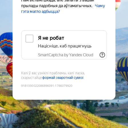
Нам вельмі шкада, але запыты з вашай
прылады падобныя да аўтаматычных.
Чаму
гэта магло адбыцца?
Я не робат
Націсніце, каб працягнуць
SmartCaptcha by Yandex Cloud
Калі ў вас узніклі праблемы, калі ласка,
скарыстайце
формай зваротнай сувязі
9181330022086896091
:
1786079920